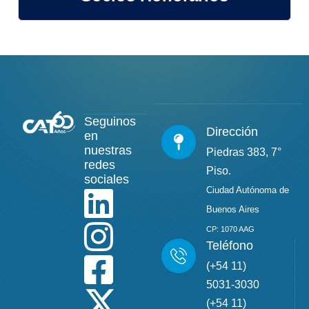
Seguinos
Dirección
en
nuestras
Piedras 383, 7°
redes
Piso.
sociales
Ciudad Autónoma de
Buenos Aires
CP: 1070 AAG
Teléfono
(+54 11)
5031-3030
(+54 11)