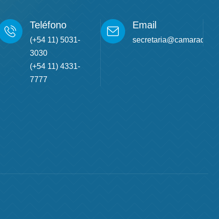
Teléfono
Email
(+54 11) 5031-
secretaria@camaradetur
3030
(+54 11) 4331-
7777