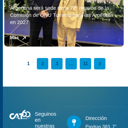
Argentina será sede de la 72° reunión de la
Comisión de ONU Turismo para las Américas
en 2027
Más
1
2
3
…
11
Seguinos
Dirección
en
nuestras
Piedras 383, 7°