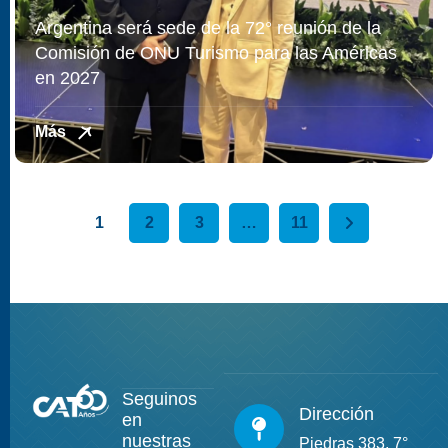
Argentina será sede de la 72° reunión de la
Comisión de ONU Turismo para las Américas
en 2027
Más
1
2
3
…
11
Seguinos
Dirección
en
nuestras
Piedras 383, 7°